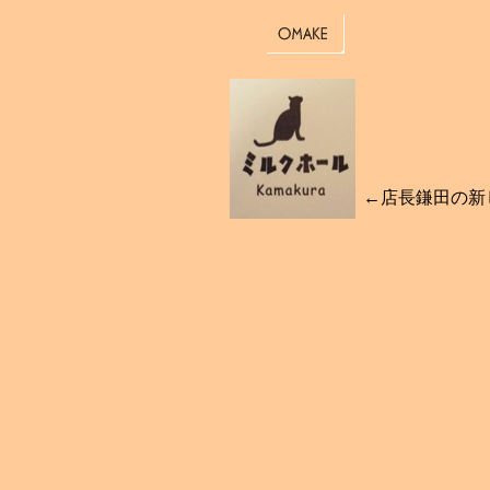
←店長鎌田の新